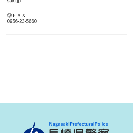
saki.jp
③ＦＡＸ
0956-23-5660