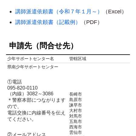
講師派遣依頼書（令和７年１月～）
（Excel）
講師派遣依頼書（記載例）
（PDF）
申請先（問合せ先）
少年サポートセンター名
管轄区域
県南少年サポートセンター
①電話
095-820-0110
（内線）3082～3086
長崎市
＊警察本部につながります
島原市
諫早市
ので、
大村市
電話交換に内線番号を伝え
対馬市
てください。
五島市
西海市
雲仙市
②メールアドレス