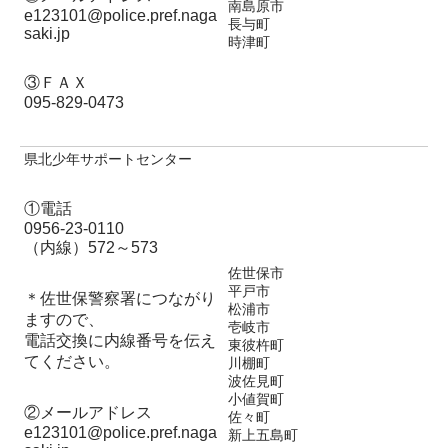
南島原市
e123101@police.pref.naga
長与町
saki.jp
時津町
③ＦＡＸ
095-829-0473
県北少年サポートセンター
①電話
0956-23-0110
（内線）572～573
佐世保市
平戸市
＊佐世保警察署につながり
松浦市
ますので、
壱岐市
電話交換に内線番号を伝え
東彼杵町
てください。
川棚町
波佐見町
小値賀町
②メールアドレス
佐々町
e123101@police.pref.naga
新上五島町