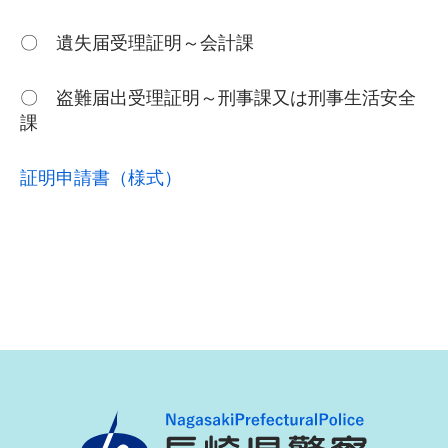
〇 遺失届受理証明～会計課
〇 盗難届出受理証明～刑事課又は刑事生活安全
課
証明申請書（様式）