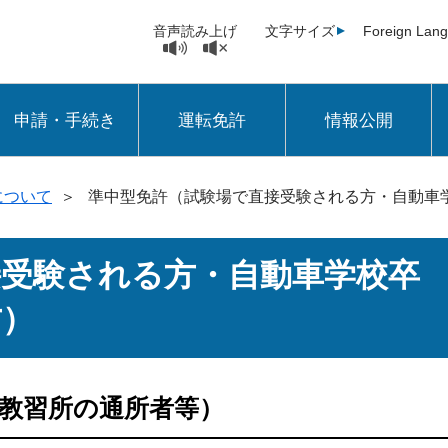
音声読み上げ
文字サイズ
Foreign Lan
申請・手続き
運転免許
情報公開
について
＞
準中型免許（試験場で直接受験される方・自動車
接受験される方・自動車学校卒
方）
教習所の通所者等）