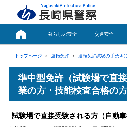
暮らしの安全
交通安全
トップページ
＞
運転免許
＞
運転免許試験の手続き
準中型免許（試験場で直
業の方・技能検査合格の
試験場で直接受験される方（自動車