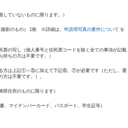
過していないものに限ります。）
に撮影のもの
） 1枚 ※詳細は、
申請用写真の要件について
を
民票の写し（個人番号と住民票コードを除く全ての事項が記載
お持ちの方は不要です。）
る方は上記①～⑤に加えて下記⑥、⑦が必要です（ただし、運
の方は不要です。）。
崎県住所のものに限ります）
認書、マイナンバーカード、パスポート、学生証等）