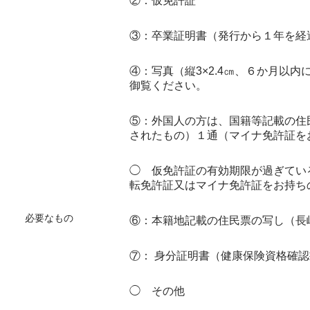
②：仮免許証
③：卒業証明書（発行から１年を経
④：写真（縦3×2.4㎝、
６か月以内
御覧ください。
⑤：外国人の方は、国籍等記載の住
されたもの）１通（マイナ免許証を
◯ 仮免許証の有効期限が過ぎてい
転免許証又はマイナ免許証をお持ち
必要なもの
⑥：本籍地記載の住民票の写し（長
⑦： 身分証明書（健康保険資格確
◯ その他