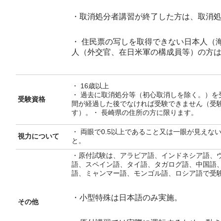
・取消処分者講習が終了した方は、取消
・ 住民票の写しを取得できない日本人（
人（外交官、在日米軍の構成員等）の方
・ 16歳以上
・ 過去に取消処分等（初心取消しを除く。）
受験資格
間が経過した後でなければ受験できません（受
す）。・ 長崎県の住所の方に限ります。
・ 両眼で0.5以上であること又は一眼が見えな
視力について
と。
・原付試験は、アラビア語、インドネシア語、
語、スペイン語、タイ語、タガログ語、中国語
語、ミャンマー語、モンゴル語、ロシア語で受
・小型特殊は日本語のみ実施。
その他