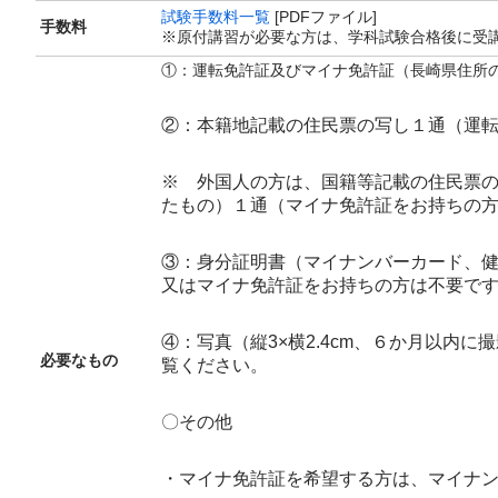
試験手数料一覧
[PDFファイル]
手数料
※原付講習が必要な方は、学科試験合格後に受
①：運転免許証及びマイナ免許証（長崎県住所
②：本籍地記載の住民票の写し１通（運
※ 外国人の方は、国籍等記載の住民票
たもの）１通（マイナ免許証をお持ちの
③：身分証明書（マイナンバーカード、
又はマイナ免許証をお持ちの方は不要で
④：写真（縦3×横2.4cm、６か月以内
必要なもの
覧ください。
〇その他
・マイナ免許証を希望する方は、マイナ