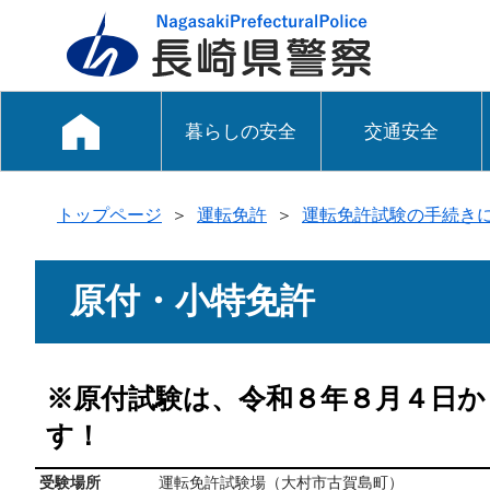
暮らしの安全
交通安全
トップページ
＞
運転免許
＞
運転免許試験の手続き
原付・小特免許
※原付試験は、令和８年８月４日か
す
受験場所
運転免許試験場（大村市古賀島町）