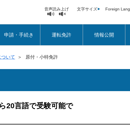
音声読み上げ
文字サイズ
Foreign Lan
申請・手続き
運転免許
情報公開
について
＞
原付・小特免許
ら20言語で受験可能で
！