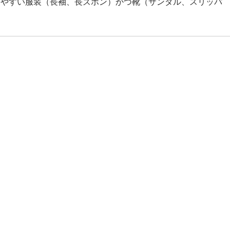
きやすい服装（長袖、長ズボン）かつ靴（サンダル、スリッパ