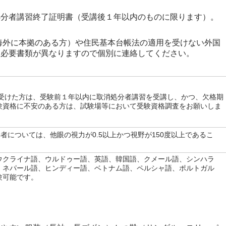
処分者講習終了証明書（受講後１年以内のものに限ります）。
海外に本拠のある方）や住民基本台帳法の適用を受けない外国
は必要書類が異なりますので個別に連絡してください。
を受けた方は、受験前１年以内に取消処分者講習を受講し、かつ、欠格期
験資格に不安のある方は、試験場等において受験資格調査をお願いしま
い者については、他眼の視力が0.5以上かつ視野が150度以上であるこ
ウクライナ語、ウルドゥー語、英語、韓国語、クメール語、シンハラ
、ネパール語、ヒンディー語、ベトナム語、ペルシャ語、ポルトガル
験可能です。