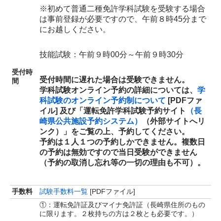
※初めて普通二種免許学科試験を受験する場合
は事前登録が必要ですので、午前８時45分まで
にお越しください。
技能試験：午前９時00分～午前９時30分
受付時
受付時間に遅れた場合は受験できません。
間
学科試験オンライン予約の詳細については、
学
科試験のオンライン予約制について
[PDFファ
イル] 及び「運転免許学科試験予約サイト
（長
崎県公共施設予約システム）
（外部サイトへリ
ンク）」
をご覧の上、予約してください。
予約は１人１つの予約しかできません。複数日
の予約は無効ですので当日受験ができません
（予約の取消し忘れ等の一切の理由も不可）。
手数料
試験手数料一覧
[PDFファイル]
①：運転免許証及びマイナ免許証（長崎県住所のもの
に限ります。２枚持ちの方は２枚とも必要です。）