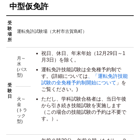
中型仮免許
受
験
運転免許試験場（大村市古賀島町）
場
所
祝日、休日、年末年始（12月29日～1
月～
月3日）を除く。
水
運転免許技能試験は全免種予約制で
(バス
型)
す。(詳細については
、「運転免許技能
試験の全免種予約制開始について
」を
受
ご覧ください。)
験
日
ただし、学科試験合格者は、当日午後
火～
金
から引き続き技能試験を実施します
(トラ
（この場合の技能試験の予約は不要で
ック
す。）。
型)