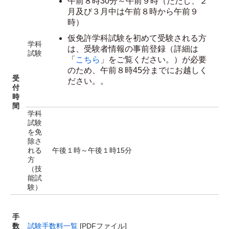
午前８時30分～午前９時（ただし、２
月及び３月中は午前８時から午前９
時）
仮免許学科試験を初めて受験される方
学科
は、受験者情報の事前登録（詳細は
試験
「
こちら
」をご覧ください。）が必要
のため、午前８時45分までにお越しく
受
ださい。。
付
時
間
学科
試験
を免
除さ
れる
午後１時～午後１時15分
方
（技
能試
験）
手
数
試験手数料一覧
[PDFファイル]