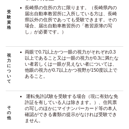
長崎県の住所の方に限ります。（長崎県内の
受
届出自動車教習所に入所している方は、長崎
験
県以外の住所であっても受験できます。その
資
場合、届出自動車教習所の「教習原簿の写
格
し」が必要です。）
両眼で0.7以上かつ一眼の視力がそれぞれ0.3
視
以上であること又は一眼の視力が0.3に満たな
力
い者若しくは一眼が見えない者については、
に
他眼の視力が0.7以上かつ視野が150度以上で
つ
あること。
い
て
運転免許試験を受験する場合（現に有効な免
許証を有している人は除きます。）、住民票
そ
の写しのほかにマイナンバーカード等の本人
の
確認ができる書類の提示がなければ受験でき
他
ません。