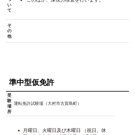
い
て
そ
の
他
準中型仮免許
受
験
運転免許試験場（大村市古賀島町）
場
所
月曜日、火曜日及び木曜日 （祝日、休