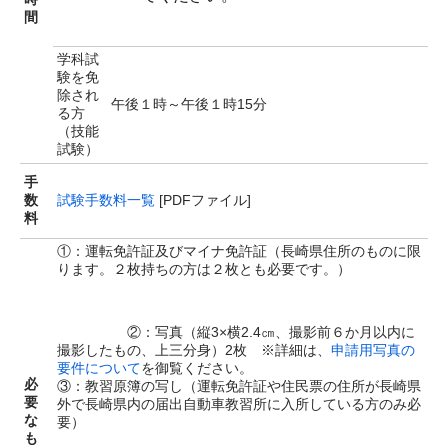
間
学科試
験を免
除され
午後１時～午後１時15分
る方
（技能
試験）
手
数
試験手数料一覧
[PDFファイル]
料
①：運転免許証及びマイナ免許証（長崎県住所のものに限
ります。２枚持ちの方は２枚とも必要です。）
②：写真（縦3×横2.4㎝、撮影前６か月以内に
撮影したもの、上三分身）2枚 ※詳細は、
申請用写真の
要件について
を御覧ください。
必
③：教習原簿の写し（運転免許証や住民票の住所が長崎県
要
外で長崎県内の届出自動車教習所に入所している方のみ必
な
要）
も