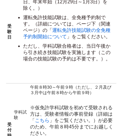
日、年末年始（12月29日～1月3日）を
除く。）
運転免許技能試験は、全免種予約制で
す。（詳細については、ページ下（関連
受
ページ）の「
運転免許技能試験の全免種
験
予約制開始について
」をご覧ください。
日
ただし、学科試験合格者は、当日午後か
ら引き続き技能試験を実施します（この
場合の技能試験の予約は不要です。）。
午前８時30～午前９時（ただし、２月及び
３月中は午前８時から午前９時）
※仮免許学科試験を初めて受験される
学科試
方は、受験者情報の事前登録（詳細は
験
「
こちら
」をご覧ください。）が必要
受
のため、午前８時45分までにお越しく
付
ださい。
時