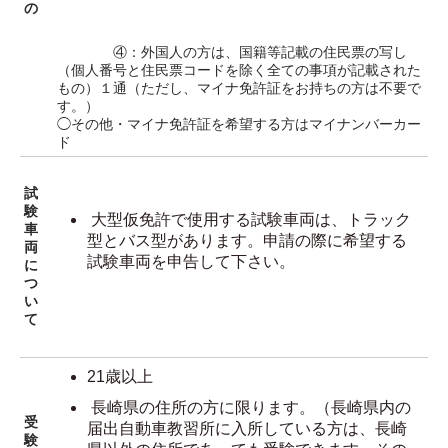
の
④：外国人の方は、国籍等記載の住民票の写し
（個人番号と住民票コードを除く全ての事項が記載された
もの）１通（ただし、マイナ免許証をお持ちの方は不要で
す。）
◯その他・マイナ免許証を希望する方はマイナンバーカー
ド
試
験
大型仮免許で使用する試験車両は、トラック
車
型とバス型があります。申請の際に希望する
両
試験車両を申告して下さい。
に
つ
い
て
21歳以上
長崎県の住所の方に限ります。（長崎県内の
受
届出自動車教習所に入所している方は、長崎
験