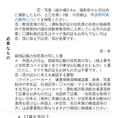
②：写真（縦3×横2.4㎝、撮影前６か月以内
に撮影したもの、上三分身）2枚 ※詳細は、
申請用写真
の要件について
を御覧ください。
③：教習原簿の写し（運転免許証や住民票の住所が長崎県
外で長崎県内の届出自動車教習所に入所している方のみ必
要）◯運転免許証又はマイナ免許証をお持ちでない方は
②、③に加え下記④、⑤が必要です。
必
要
な
④：本
も
籍地記載の住民票の写し１通
の
※ 外国人の方は、国籍等記載の住民票の写し（個人番号
と住民票コードを除く全ての事項が記載されたもの）１通
（ただし、マイナ免許証をお持ちの方は不要です。）
⑤：④のほかに本人を確認する書類
（マイナンバーカード、健康保険資格確認書、旅券、写真
貼付の学生証、社員証等）◯その他・マイナ免許証を希望
する方はマイナンバーカード・運転免許取消処分者講習終
了証書をお持ちの方は、当該終了証書。・住民票を取得で
きない日本人（海外に本拠のある方）や住民基本台帳法の
適用を受けない外国人（外交官、在日米軍の構成員等の
方）は必要書類が異なりますので個別に御連絡ください。
17歳６月以上