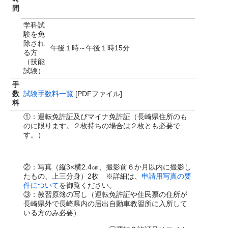
間
学科試
験を免
除され
午後１時～午後１時15分
る方
（技能
試験）
手
数
試験手数料一覧
[PDFファイル]
料
①：運転免許証及びマイナ免許証（長崎県住所のも
のに限ります。２枚持ちの場合は２枚とも必要で
す。）
②：写真（縦3×横2.4㎝、撮影前６か月以内に撮影し
たもの、上三分身）2枚 ※詳細は、
申請用写真の要
件について
を御覧ください。
③：教習原簿の写し（運転免許証や住民票の住所が
長崎県外で長崎県内の届出自動車教習所に入所して
いる方のみ必要）