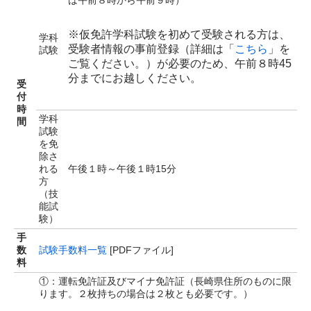
は午前８時から午前９時）
※仮免許学科試験を初めて受験される方は、
学科
受験者情報の事前登録（詳細は「
こちら
」を
試験
ご覧ください。）が必要のため、午前８時45
分までにお越しください。
受
付
時
学科
間
試験
を免
除さ
れる
午後１時～午後１時15分
方
（技
能試
験）
手
数
試験手数料一覧
[PDFファイル]
料
①：運転免許証及びマイナ免許証（長崎県住所のものに限
ります。２枚持ちの場合は２枚とも必要です。）