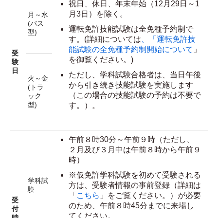
祝日、休日、年末年始（12月29日～1
月3日）を除く。
月～水
(バス
運転免許技能試験は全免種予約制で
型)
す。(詳細については
、「運転免許技
能試験の全免種予約制開始について
」
受
を御覧ください。)
験
日
ただし、学科試験合格者は、当日午後
火～金
から引き続き技能試験を実施します
(トラ
（この場合の技能試験の予約は不要で
ック
型)
す。）。
午前８時30分～午前９時（ただし、
２月及び３月中は午前８時から午前９
時）
※仮免許学科試験を初めて受験される
学科試
方は、受験者情報の事前登録（詳細は
験
「
こちら
」をご覧ください。）が必要
受
のため、午前８時45分までに来場し
付
てください。
時