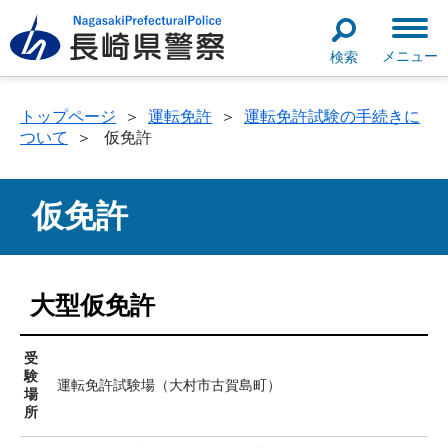
メニュー
検索
トップページ
＞
運転免許
＞
運転免許試験の手続きに
ついて
＞
仮免許
仮免許
大型仮免許
受
験
運転免許試験場（大村市古賀島町）
場
所