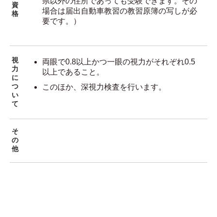
県以外の住所であっても受験できます。その
資
場合は届出自動車教習の教習原簿の写しが必
格
要です。）
視
両眼で0.8以上かつ一眼の視力がそれぞれ0.5
力
以上であること。
に
つ
このほか、深視力検査を行います。
い
て
そ
の
他