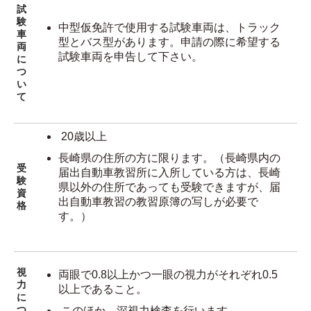
試
験
中型仮免許で使用する試験車両は、トラック
車
型とバス型があります。申請の際に希望する
両
試験車両を申告して下さい。
に
つ
い
て
20歳以上
長崎県の住所の方に限ります。（長崎県内の
受
届出自動車教習所に入所している方は、長崎
験
県以外の住所であっても受験できますが、届
資
出自動車教習の教習原簿の写しが必要で
格
す。）
視
両眼で0.8以上かつ一眼の視力がそれぞれ0.5
力
以上であること。
に
つ
このほか、深視力検査を行います。