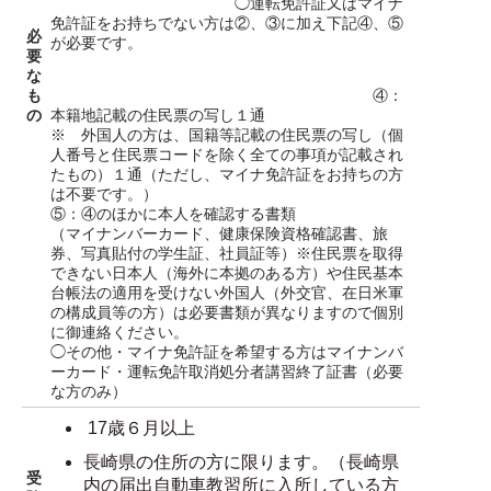
◯運転免許証又はマイナ
免許証をお持ちでない方は②、③に加え下記④、⑤
必
が必要です。
要
な
も
④：
の
本籍地記載の住民票の写し１通
※ 外国人の方は、国籍等記載の住民票の写し（個
人番号と住民票コードを除く全ての事項が記載され
たもの）１通（ただし、マイナ免許証をお持ちの方
は不要です。）
⑤：④のほかに本人を確認する書類
（マイナンバーカード、健康保険資格確認書、旅
券、写真貼付の学生証、社員証等）※住民票を取得
できない日本人（海外に本拠のある方）や住民基本
台帳法の適用を受けない外国人（外交官、在日米軍
の構成員等の方）は必要書類が異なりますので個別
に御連絡ください。
◯その他・マイナ免許証を希望する方はマイナンバ
ーカード・運転免許取消処分者講習終了証書（必要
な方のみ）
17歳６月以上
長崎県の住所の方に限ります。（長崎県
受
内の届出自動車教習所に入所している方