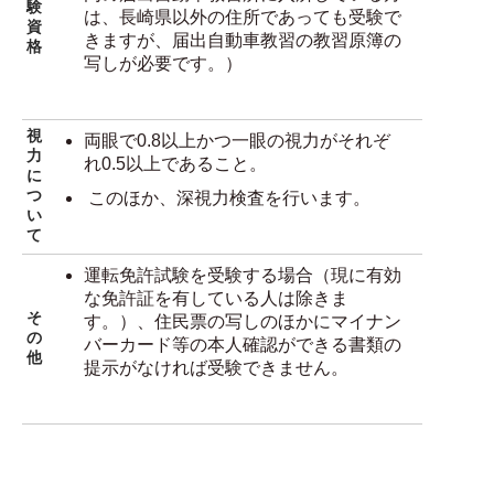
験
は、長崎県以外の住所であっても受験で
資
きますが、届出自動車教習の教習原簿の
格
写しが必要です。）
視
両眼で0.8以上かつ一眼の視力がそれぞ
力
れ0.5以上であること。
に
つ
このほか、深視力検査を行います。
い
て
運転免許試験を受験する場合（現に有効
な免許証を有している人は除きま
そ
す。）、住民票の写しのほかにマイナン
の
バーカード等の本人確認ができる書類の
他
提示がなければ受験できません。