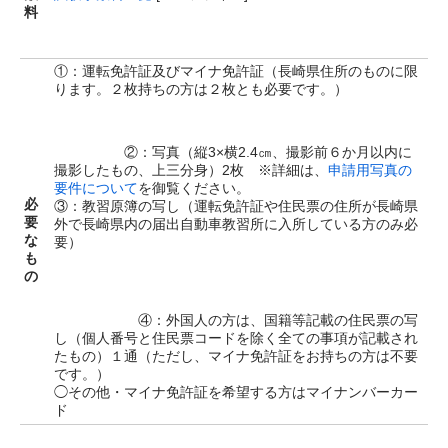
料
①：運転免許証及びマイナ免許証（長崎県住所のものに限
ります。２枚持ちの方は２枚とも必要です。）
②：写真（縦3×横2.4㎝、撮影前６か月以内に
撮影したもの、上三分身）2枚 ※詳細は、
申請用写真の
要件について
を御覧ください。
必
③：教習原簿の写し（運転免許証や住民票の住所が長崎県
要
外で長崎県内の届出自動車教習所に入所している方のみ必
な
要）
も
の
④：外国人の方は、国籍等記載の住民票の写
し（個人番号と住民票コードを除く全ての事項が記載され
たもの）１通（ただし、マイナ免許証をお持ちの方は不要
です。）
◯その他・マイナ免許証を希望する方はマイナンバーカー
ド