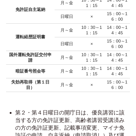
10：30～1
14：00～1
月～金
1：15
4：45
免許証自主返納
15：00～1
日曜日
×
6：00
10：30～1
14：00～1
月～金
1：15
4：45
運転経歴証明書
15：00～1
日曜日
×
6：00
国外運転免許証交付申
10：30～1
14：00～1
月～金
請
1：15
4：45
10：30～1
14：00～1
暗証番号照会等
月～金
1：15
4：45
失効再取得（第１日
15：00～1
月～金
×
目）
6：00
第２・第４日曜日の開庁日は、優良講習に該
当する方の免許証更新、高齢者講習受講済み
の方の免許証更新、記載事項変更、マイナ免
許証の申請、自主返納（申請取消し）及び運