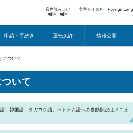
音声読み上げ
文字サイズ
Foreign Lan
申請・手続き
運転免許
情報公開
方について
について
語、韓国語、タガログ語、ベトナム語への自動翻訳はメニュ