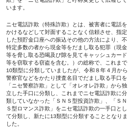
います。
ニセ電話詐欺（特殊詐欺）とは、被害者に電話を
かけるなどして対面することなく信頼させ、指定
した預貯金口座への振込その他の方法により、不
特定多数の者から現金等をだまし取る犯罪（現金
等を脅し取る恐喝及び隙を見てキャッシュカード
等を窃取する窃盗を含む。）の総称で、これまで
10類型に分類していましたが、令和８年４月から
警察官などをかたり捜査名目でだまし取る手口を
「ニセ警察詐欺」として「オレオレ詐欺」から独
立した手口に分類し、これまでニセ電話詐欺に分
類していなかった「ＳＮＳ型投資詐欺」、「ＳＮ
Ｓ型ロマンス詐欺」をニセ電話詐欺の一手口とし
て分類し、新たに13類型に分類することとなりま
した。