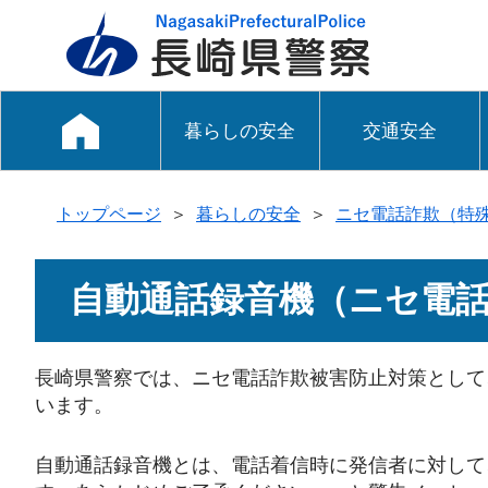
暮らしの安全
交通安全
トップページ
＞
暮らしの安全
＞
ニセ電話詐欺（特
自動通話録音機（ニセ電
長崎県警察では、ニセ電話詐欺被害防止対策として
います。
自動通話録音機とは、電話着信時に発信者に対して