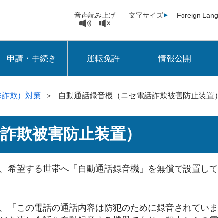
音声読み上げ
文字サイズ
Foreign Lan
申請・手続き
運転免許
情報公開
殊詐欺）対策
＞
自動通話録音機（ニセ電話詐欺被害防止装置
話詐欺被害防止装置）
、希望する世帯へ「自動通話録音機」を無償で設置して
、「この電話の通話内容は防犯のために録音されていま