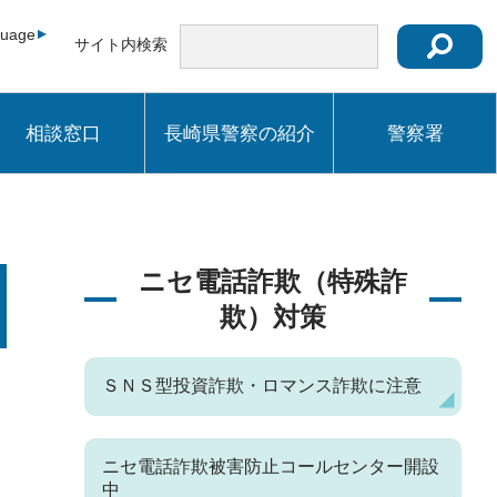
guage
サイト内検索
相談窓口
長崎県警察の紹介
警察署
）
ニセ電話詐欺（特殊詐
欺）対策
ＳＮＳ型投資詐欺・ロマンス詐欺に注意
ニセ電話詐欺被害防止コールセンター開設
中