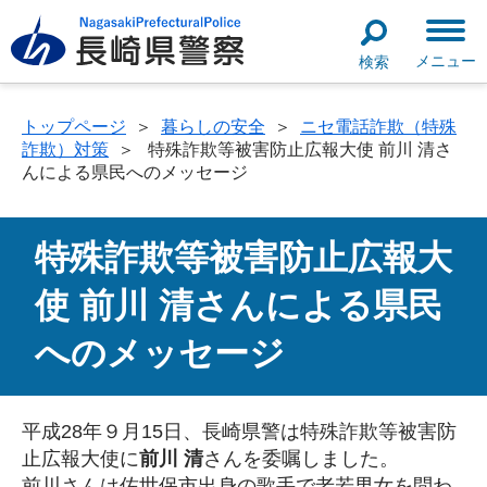
メニュー
検索
トップページ
＞
暮らしの安全
＞
ニセ電話詐欺（特殊
詐欺）対策
＞
特殊詐欺等被害防止広報大使 前川 清さ
んによる県民へのメッセージ
特殊詐欺等被害防止広報大
使 前川 清さんによる県民
へのメッセージ
平成28年９月15日、長崎県警は特殊詐欺等被害防
止広報大使に
前川 清
さんを委嘱しました。
前川さんは佐世保市出身の歌手で老若男女を問わ