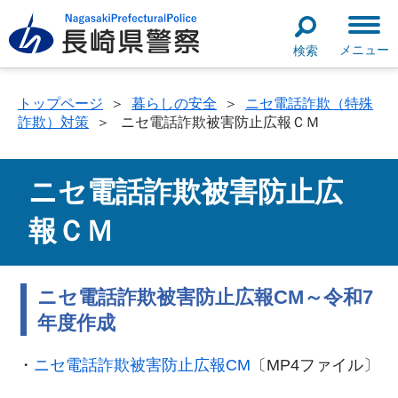
メニュー
検索
トップページ
＞
暮らしの安全
＞
ニセ電話詐欺（特殊
詐欺）対策
＞
ニセ電話詐欺被害防止広報ＣＭ
ニセ電話詐欺被害防止広
報ＣＭ
ニセ電話詐欺被害防止広報CM～令和7
年度作成
・
ニセ電話詐欺被害防止広報CM
〔MP4ファイル〕