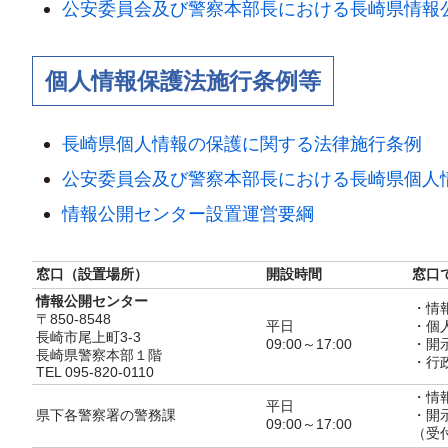
公安委員会及び警察本部長における長崎県情報
個人情報保護法施行条例等
長崎県個人情報の保護に関する法律施行条例
公安委員会及び警察本部長における長崎県個人
情報公開センター設置運営要綱
窓口（設置場所）
開設時間
窓口
情報公開センター
・情
〒850-8548
平日
・個
長崎市尾上町3-3
09:00～17:00
・開
長崎県警察本部１階
・行
TEL 095-820-0110
・情
平日
県下各警察署の警務課
・開
09:00～17:00
（受