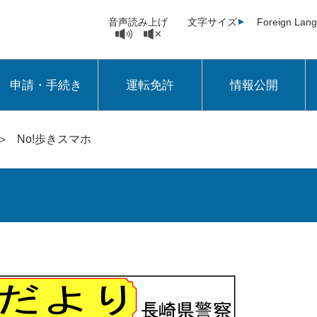
音声読み上げ
文字サイズ
Foreign Lan
申請・手続き
運転免許
情報公開
＞
No!歩きスマホ