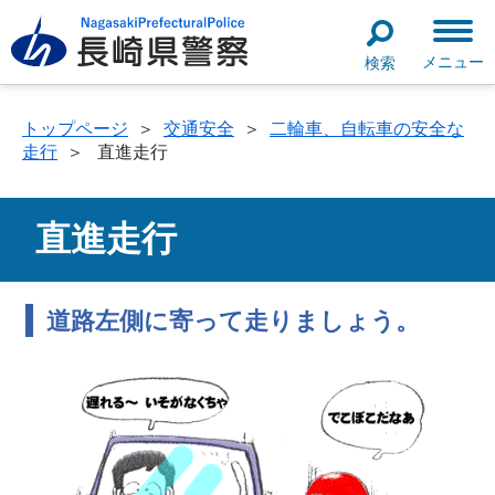
メニュー
検索
トップページ
＞
交通安全
＞
二輪車、自転車の安全な
走行
＞
直進走行
直進走行
道路左側に寄って走りましょう。