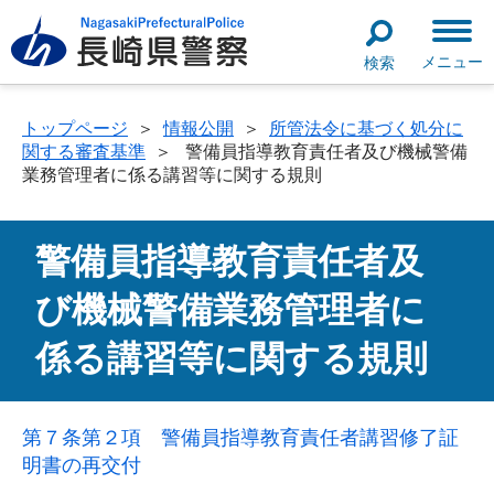
メニュー
検索
トップページ
＞
情報公開
＞
所管法令に基づく処分に
関する審査基準
＞
警備員指導教育責任者及び機械警備
業務管理者に係る講習等に関する規則
警備員指導教育責任者及
び機械警備業務管理者に
係る講習等に関する規則
第７条第２項 警備員指導教育責任者講習修了証
明書の再交付