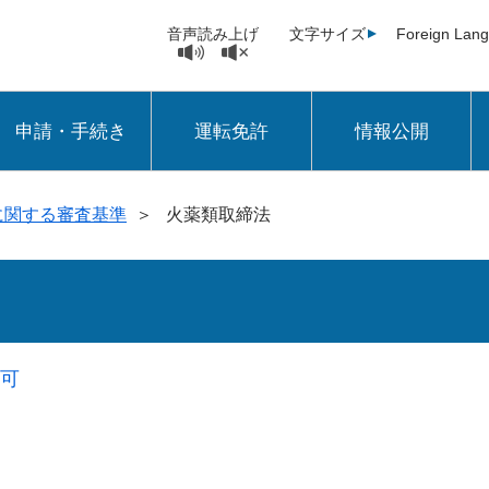
音声読み上げ
文字サイズ
Foreign Lan
申請・手続き
運転免許
情報公開
に関する審査基準
＞
火薬類取締法
許可