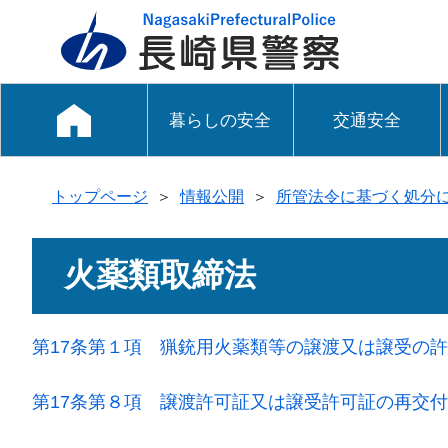
暮らしの安全
交通安全
トップページ
＞
情報公開
＞
所管法令に基づく処分
火薬類取締法
第17条第１項 猟銃用火薬類等の譲渡又は譲受の
第17条第８項 譲渡許可証又は譲受許可証の再交付