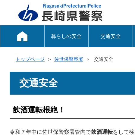
暮らしの安全
交通安全
トップページ
＞
佐世保警察署
＞
交通安全
交通安全
飲酒運転根絶！
令和７年中に佐世保警察署管内で
飲酒運転
をして検