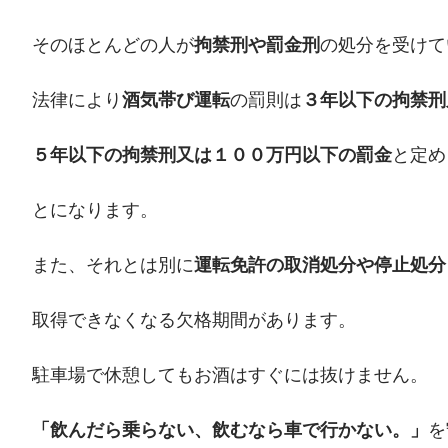
そのほとんどの人が
拘禁刑や罰金刑
の処分を受けて
法律により
酒気帯び運転
の罰則は
３年以下の拘禁刑
５年以下の拘禁刑又は１００万円以下の罰金
と定め
とになります。
また、それとは別に
運転免許の取消処分や停止処分
取得できなくなる欠格期間があります。
駐車場で休憩してもお酒はすぐには抜けません。
「飲んだら乗らない、飲むなら車で行かない。」
を