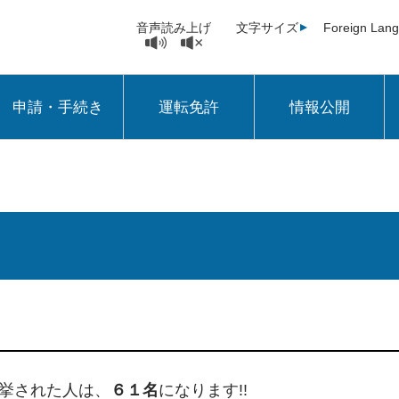
音声読み上げ
文字サイズ
Foreign Lan
申請・手続き
運転免許
情報公開
挙された人は、
６１名
になります!!