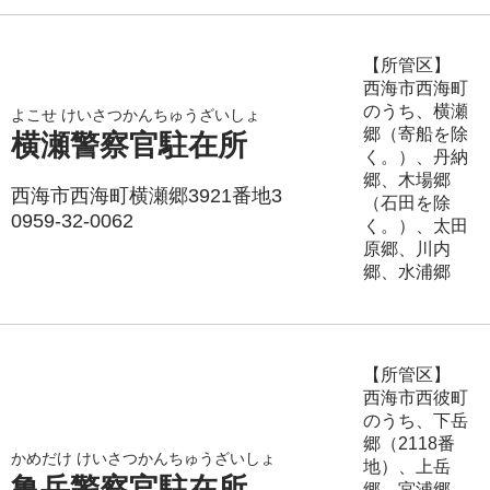
【所管区】
西海市西海町
のうち、横瀬
よこせ けいさつかんちゅうざいしょ
郷（寄船を除
横瀬警察官駐在所
く。）、丹納
郷、木場郷
西海市西海町横瀬郷3921番地3
（石田を除
0959-32-0062
く。）、太田
原郷、川内
郷、水浦郷
【所管区】
西海市西彼町
のうち、下岳
郷（2118番
かめだけ けいさつかんちゅうざいしょ
地）、上岳
亀岳警察官駐在所
郷、宮浦郷、