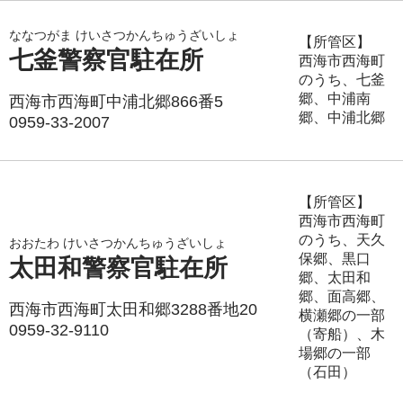
ななつがま けいさつかんちゅうざいしょ
【所管区】
七釜警察官駐在所
西海市西海町
のうち、七釜
郷、中浦南
西海市西海町中浦北郷866番5
郷、中浦北郷
0959-33-2007
【所管区】
西海市西海町
のうち、天久
おおたわ けいさつかんちゅうざいしょ
保郷、黒口
太田和警察官駐在所
郷、太田和
郷、面高郷、
西海市西海町太田和郷3288番地20
横瀬郷の一部
0959-32-9110
（寄船）、木
場郷の一部
（石田）