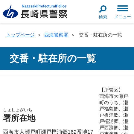
メニュー
検索
トップページ
＞
西海警察署
＞
交番・駐在所の一覧
交番・駐在所の一覧
【所管区】
西海市大瀬戸
町のうち、瀬
戸福島郷、瀬
しょしょざいち
戸板浦郷、瀬
署所在地
戸樫浦郷、瀬
戸西濱郷、瀬
西海市大瀬戸町瀬戸樫浦郷162番地17
戸東濱郷（小