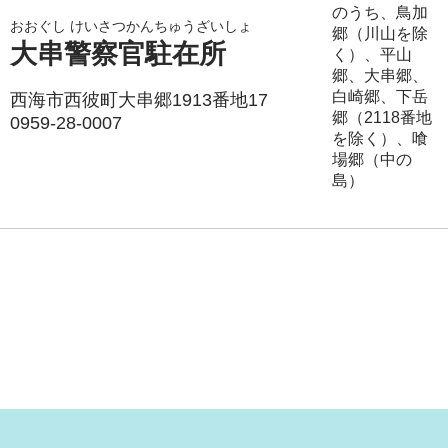
のうち、鳥加
おおぐし けいさつかんちゅうざいしょ
郷（川山を除
大串警察官駐在所
く）、平山
郷、大串郷、
白崎郷、下岳
西海市西彼町大串郷1913番地17
郷（2118番地
0959-28-0007
を除く）、喰
場郷（中の
島）