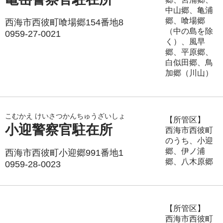
中山郷、亀浦
郷、喰場郷
西海市西彼町喰場郷154番地8
（中の島を除
0959-27-0021
く）、風早
郷、平原郷、
白似田郷、鳥
加郷（川山）
こむかえ けいさつかんちゅうざいしょ
【所管区】
小迎警察官駐在所
西海市西彼町
のうち、小迎
郷、伊ノ浦
西海市西彼町小迎郷991番地1
郷、八木原郷
0959-28-0023
【所管区】
西海市西彼町