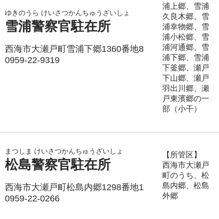
浦上郷、雪浦
ゆきのうら けいさつかんちゅうざいしょ
久良木郷、雪
雪浦警察官駐在所
浦幸物郷、雪
浦小松郷、雪
浦河通郷、雪
西海市大瀬戸町雪浦下郷1360番地8
浦下郷、雪浦
0959-22-9319
下釜郷、瀬戸
下山郷、瀬戸
羽出川郷、瀬
戸東濱郷の一
部（小干）
まつしま けいさつかんちゅうざいしょ
【所管区】
松島警察官駐在所
西海市大瀬戸
町のうち、松
島内郷、松島
西海市大瀬戸町松島内郷1298番地1
外郷
0959-22-0266