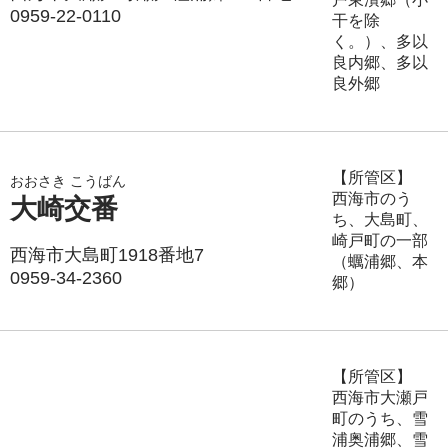
0959-22-0110
干を除
く。）、多以
良内郷、多以
良外郷
【所管区】
おおさき こうばん
西海市のう
大崎交番
ち、大島町、
崎戸町の一部
西海市大島町1918番地7
（蠣浦郷、本
0959-34-2360
郷）
【所管区】
西海市大瀬戸
町のうち、雪
浦奥浦郷、雪