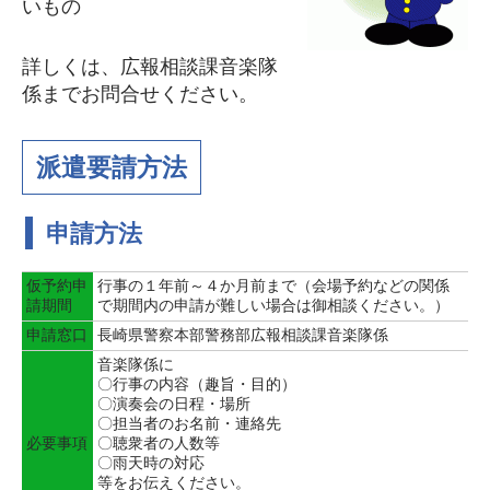
いもの
詳しくは、広報相談課音楽隊
係までお問合せください。
派遣要請方法
申請方法
仮予約申
行事の１年前～４か月前まで（会場予約などの関係
請期間
で期間内の申請が難しい場合は御相談ください。）
申請窓口
長崎県警察本部警務部広報相談課音楽隊係
音楽隊係に
〇行事の内容（趣旨・目的）
〇演奏会の日程・場所
〇担当者のお名前・連絡先
必要事項
〇聴衆者の人数等
〇雨天時の対応
等をお伝えください。