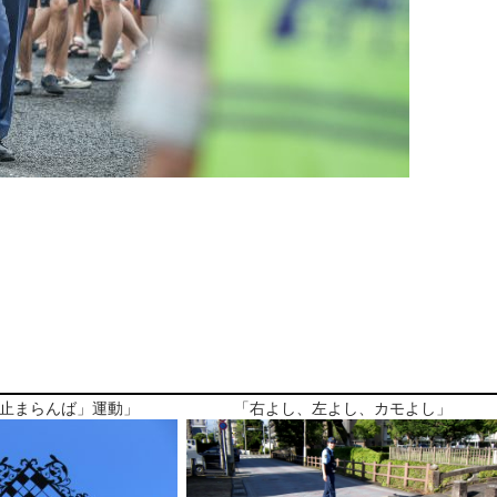
止まらんば」運動」
「右よし、左よし、カモよし」