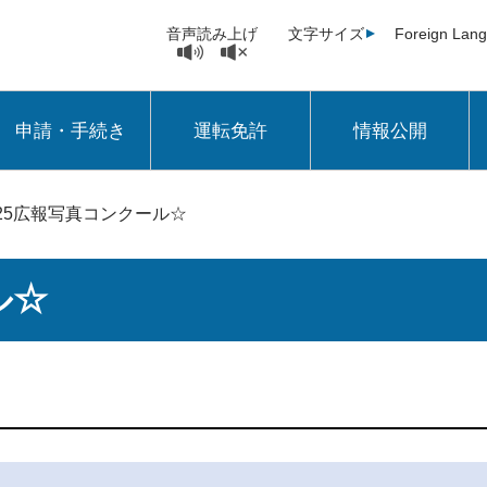
音声読み上げ
文字サイズ
Foreign Lan
申請・手続き
運転免許
情報公開
25広報写真コンクール☆
ル☆