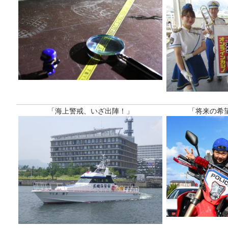
「海上警戒、いざ出陣！」
「将来の希