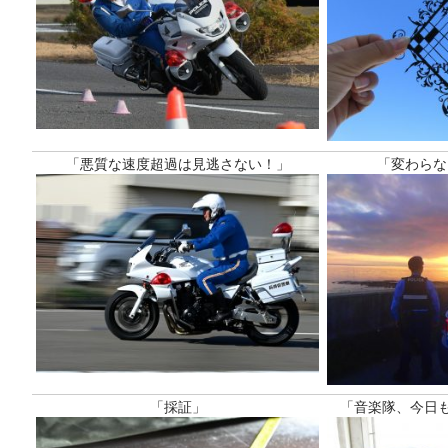
「悪質な速度超過は見逃さない！」
「変わらな
「採証」
「音楽隊、今日も