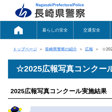
暮らしの安全
交通安全
トップページ
＞
長崎県警察の紹介
＞
広報
＞
☆20
☆2025広報写真コンクー
2025広報写真コンクール実施結果