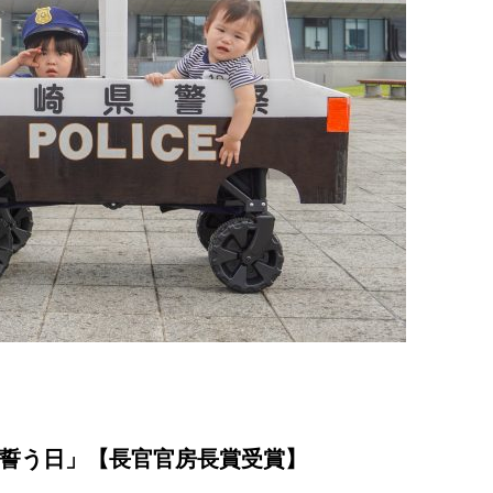
誓う日」【長官官房長賞受賞】