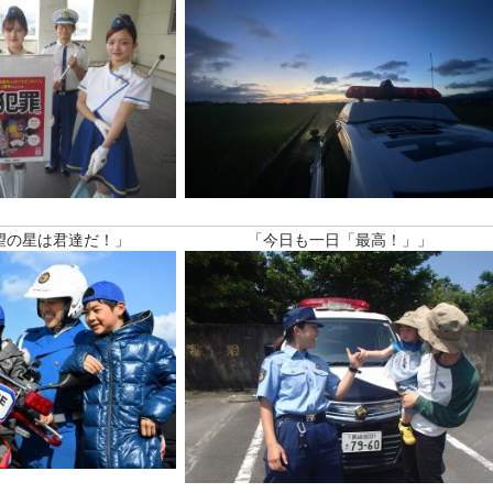
望の星は君達だ！」
「今日も一日「最高！」」