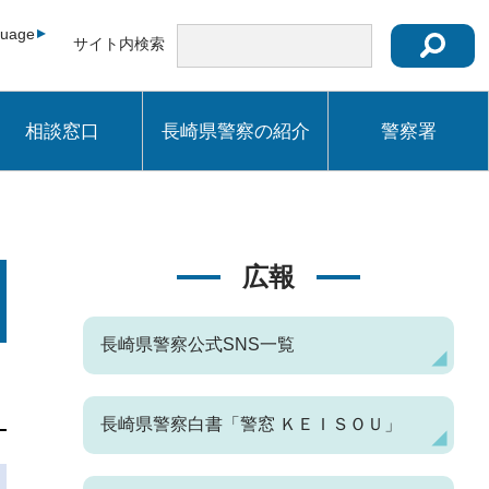
guage
サイト内検索
相談窓口
長崎県警察の紹介
警察署
広報
長崎県警察公式SNS一覧
長崎県警察白書「警窓 ＫＥＩＳＯＵ」