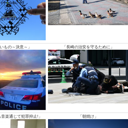
いもの～決意～」
「長崎の治安を守るために」
音楽通じて犯罪抑止!」
「朝焼け」