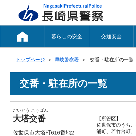
暮らしの安全
交通安全
トップページ
＞
早岐警察署
＞
交番・駐在所の一覧
交番・駐在所の一覧
だいとう こうばん
大塔交番
【所管区】
佐世保市のうち、
浦町、若竹台町、
佐世保市大塔町616番地2