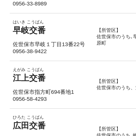
0956-33-8989
はいき こうばん
早岐交番
【所管区】
佐世保市のうち､早
原町
佐世保市早岐１丁目13番22号
0956-38-9422
えがみ こうばん
江上交番
【所管区】
佐世保市のうち、
佐世保市指方町694番地1
0956-58-4293
ひろた こうばん
広田交番
【所管区】
佐世保市のうち､崎