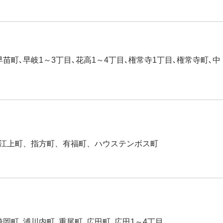
苗町､早岐1～3丁目､花高1～4丁目､権常寺1丁目､権常寺町､中
江上町、指方町、有福町、ハウステンボス町
岡町､浦川内町､重尾町､広田町､広田1～4丁目