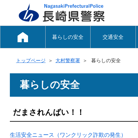
暮らしの安全
交通安全
トップページ
＞
大村警察署
＞
暮らしの安全
暮らしの安全
だまされんばい！！
生活安全ニュース（ワンクリック詐欺の発生）