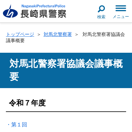
メニュー
検索
トップページ
＞
対馬北警察署
＞
対馬北警察署協議会
議事概要
対馬北警察署協議会議事概
要
令和７年度
・第１回