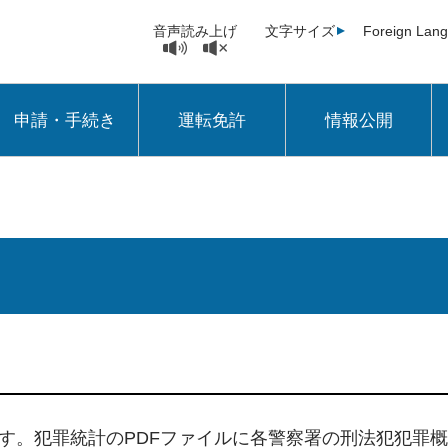
音声読み上げ
文字サイズ
Foreign Lan
申請・手続き
運転免許
情報公開
す。犯罪統計のPDFファイルに各警察署の刑法犯犯罪概