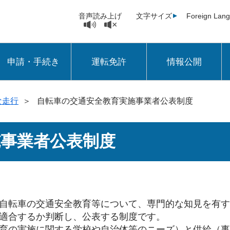
音声読み上げ
文字サイズ
Foreign Lan
申請・手続き
運転免許
情報公開
な走行
＞
自転車の交通安全教育実施事業者公表制度
施事業者公表制度
自転車の交通安全教育等について、専門的な知見を有す
適合するか判断し、公表する制度です。
育の実施に関する学校や自治体等のニーズ）と供給（事