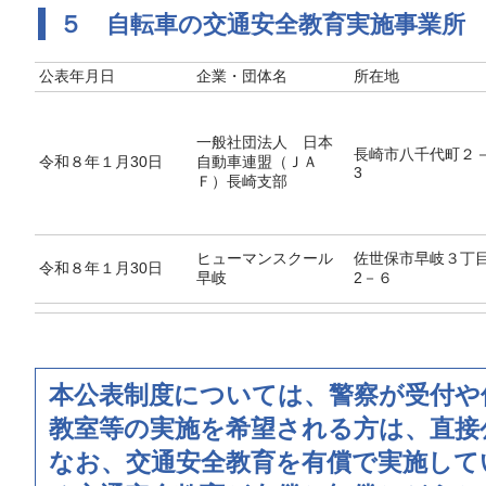
５ 自転車の交通安全教育実施事業所
公表年月日
企業・団体名
所在地
一般社団法人 日本
長崎市八千代町２－
令和８年１月30日
自動車連盟（ＪＡ
3
Ｆ）長崎支部
ヒューマンスクール
佐世保市早岐３丁目
令和８年１月30日
早岐
2－６
本公表制度については、警察が受付や
教室等の実施を希望される方は、直接
なお、交通安全教育を有償で実施して