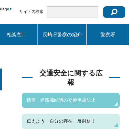
guage
サイト内検索
相談窓口
長崎県警察の紹介
警察署
交通安全に関する広
報
積雪・道路凍結時の交通事故防止
伝えよう 自分の存在 反射材！