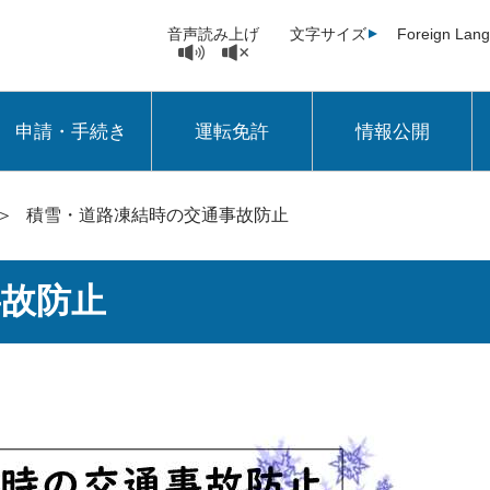
音声読み上げ
文字サイズ
Foreign Lan
申請・手続き
運転免許
情報公開
＞
積雪・道路凍結時の交通事故防止
事故防止