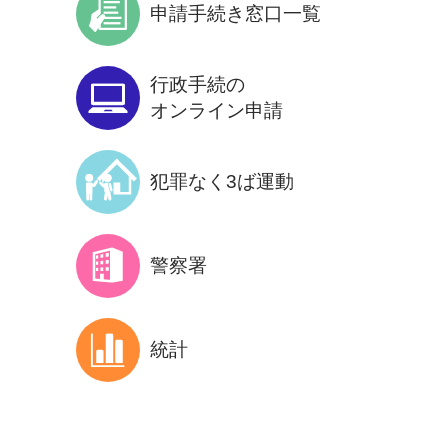
申請手続き
窓口一覧
行政手続の
オンライン申請
犯罪なく3ば
運動
警察署
統計