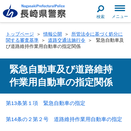
メニュー
検索
トップページ
＞
情報公開
＞
所管法令に基づく処分に
関する審査基準
＞
道路交通法施行令
＞
緊急自動車及
び道路維持作業用自動車の指定関係
緊急自動車及び道路維持
作業用自動車の指定関係
第13条第１項 緊急自動車の指定
第14条の２第２号 道路維持作業用自動車の指定